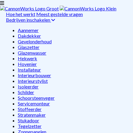
Hoe het werkt
Meest gestelde vragen
Bedrijven inschakelen
Aannemer
Dakdekker
Gevelonderhoud
Glaszetter
Glazenwasser
Hekwerk
Hovenier
Installateur
Interieurbouwer
Interieurstylist
Isoleerder
Schilder
Schoorsteenveger
Servicemonteur
Stoffeerder
Stratenmaker
Stukadoor
Tegelzetter
Zonnepanelen