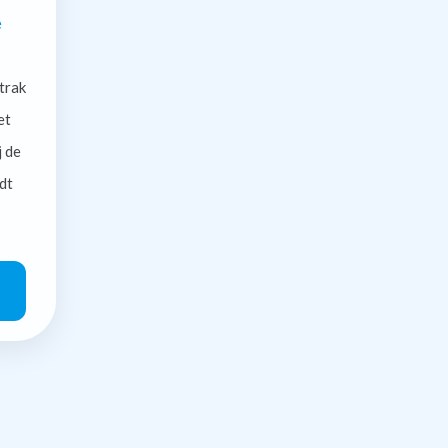
e
trak
et
j de
dt