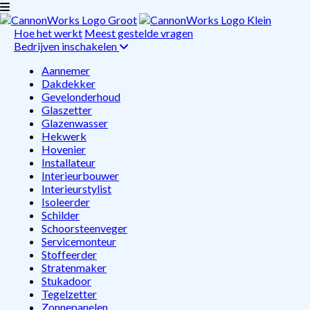
Hoe het werkt
Meest gestelde vragen
Bedrijven inschakelen
Aannemer
Dakdekker
Gevelonderhoud
Glaszetter
Glazenwasser
Hekwerk
Hovenier
Installateur
Interieurbouwer
Interieurstylist
Isoleerder
Schilder
Schoorsteenveger
Servicemonteur
Stoffeerder
Stratenmaker
Stukadoor
Tegelzetter
Zonnepanelen