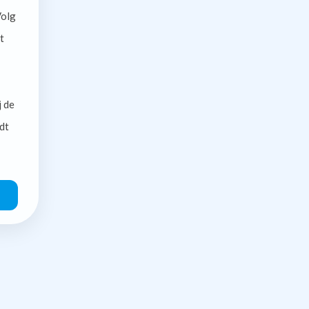
olg
t
j de
dt