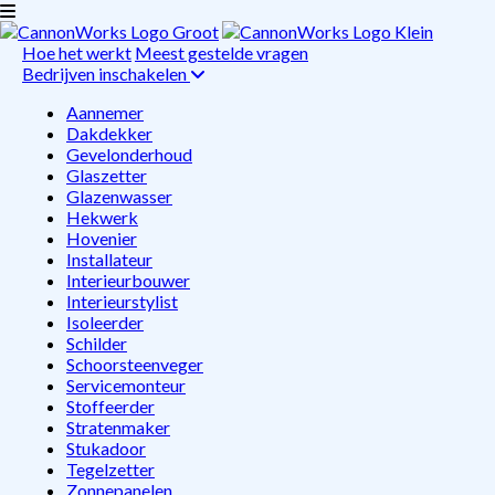
Hoe het werkt
Meest gestelde vragen
Bedrijven inschakelen
Aannemer
Dakdekker
Gevelonderhoud
Glaszetter
Glazenwasser
Hekwerk
Hovenier
Installateur
Interieurbouwer
Interieurstylist
Isoleerder
Schilder
Schoorsteenveger
Servicemonteur
Stoffeerder
Stratenmaker
Stukadoor
Tegelzetter
Zonnepanelen