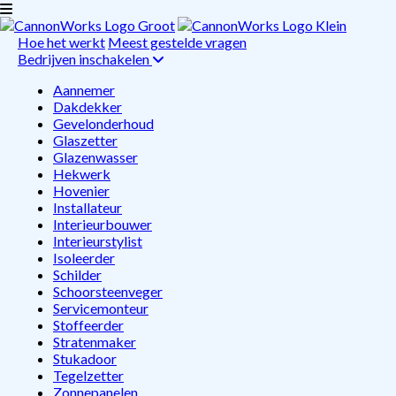
Hoe het werkt
Meest gestelde vragen
Bedrijven inschakelen
Aannemer
Dakdekker
Gevelonderhoud
Glaszetter
Glazenwasser
Hekwerk
Hovenier
Installateur
Interieurbouwer
Interieurstylist
Isoleerder
Schilder
Schoorsteenveger
Servicemonteur
Stoffeerder
Stratenmaker
Stukadoor
Tegelzetter
Zonnepanelen