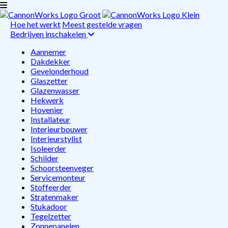
Hoe het werkt
Meest gestelde vragen
Bedrijven inschakelen
Aannemer
Dakdekker
Gevelonderhoud
Glaszetter
Glazenwasser
Hekwerk
Hovenier
Installateur
Interieurbouwer
Interieurstylist
Isoleerder
Schilder
Schoorsteenveger
Servicemonteur
Stoffeerder
Stratenmaker
Stukadoor
Tegelzetter
Zonnepanelen