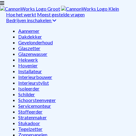
Hoe het werkt
Meest gestelde vragen
Bedrijven inschakelen
Aannemer
Dakdekker
Gevelonderhoud
Glaszetter
Glazenwasser
Hekwerk
Hovenier
Installateur
Interieurbouwer
Interieurstylist
Isoleerder
Schilder
Schoorsteenveger
Servicemonteur
Stoffeerder
Stratenmaker
Stukadoor
Tegelzetter
Zonnepanelen