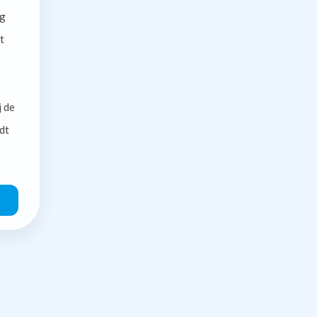
g
t
j de
dt