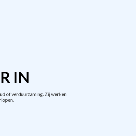
R IN
ud of verduurzaming. Zij werken
rlopen.