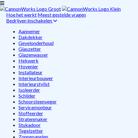
Hoe het werkt
Meest gestelde vragen
Bedrijven inschakelen
Aannemer
Dakdekker
Gevelonderhoud
Glaszetter
Glazenwasser
Hekwerk
Hovenier
Installateur
Interieurbouwer
Interieurstylist
Isoleerder
Schilder
Schoorsteenveger
Servicemonteur
Stoffeerder
Stratenmaker
Stukadoor
Tegelzetter
Zonnepanelen