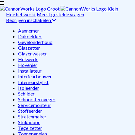
Hoe het werkt
Meest gestelde vragen
Bedrijven inschakelen
Aannemer
Dakdekker
Gevelonderhoud
Glaszetter
Glazenwasser
Hekwerk
Hovenier
Installateur
Interieurbouwer
Interieurstylist
Isoleerder
Schilder
Schoorsteenveger
Servicemonteur
Stoffeerder
Stratenmaker
Stukadoor
Tegelzetter
Zonnepanelen