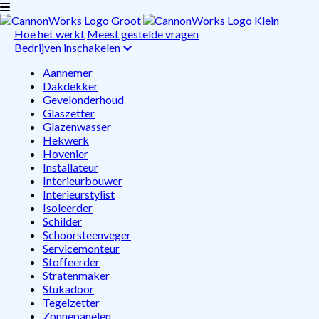
Hoe het werkt
Meest gestelde vragen
Bedrijven inschakelen
Aannemer
Dakdekker
Gevelonderhoud
Glaszetter
Glazenwasser
Hekwerk
Hovenier
Installateur
Interieurbouwer
Interieurstylist
Isoleerder
Schilder
Schoorsteenveger
Servicemonteur
Stoffeerder
Stratenmaker
Stukadoor
Tegelzetter
Zonnepanelen