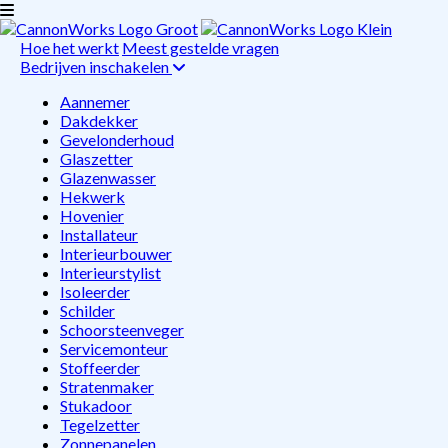
Hoe het werkt
Meest gestelde vragen
Bedrijven inschakelen
Aannemer
Dakdekker
Gevelonderhoud
Glaszetter
Glazenwasser
Hekwerk
Hovenier
Installateur
Interieurbouwer
Interieurstylist
Isoleerder
Schilder
Schoorsteenveger
Servicemonteur
Stoffeerder
Stratenmaker
Stukadoor
Tegelzetter
Zonnepanelen