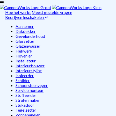
Hoe het werkt
Meest gestelde vragen
Bedrijven inschakelen
Aannemer
Dakdekker
Gevelonderhoud
Glaszetter
Glazenwasser
Hekwerk
Hovenier
Installateur
Interieurbouwer
Interieurstylist
Isoleerder
Schilder
Schoorsteenveger
Servicemonteur
Stoffeerder
Stratenmaker
Stukadoor
Tegelzetter
Zonnepanelen