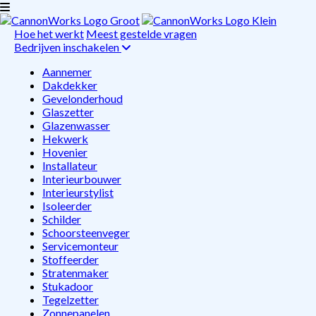
Hoe het werkt
Meest gestelde vragen
Bedrijven inschakelen
Aannemer
Dakdekker
Gevelonderhoud
Glaszetter
Glazenwasser
Hekwerk
Hovenier
Installateur
Interieurbouwer
Interieurstylist
Isoleerder
Schilder
Schoorsteenveger
Servicemonteur
Stoffeerder
Stratenmaker
Stukadoor
Tegelzetter
Zonnepanelen