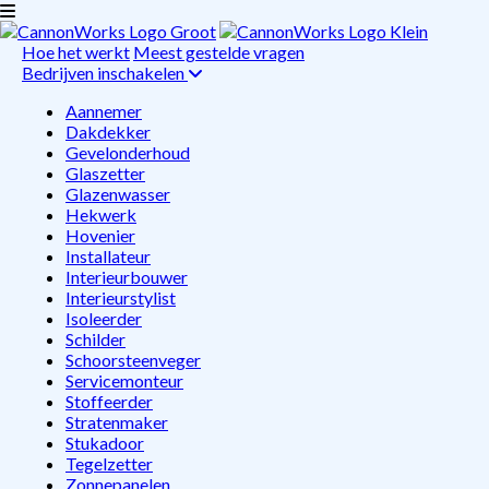
Hoe het werkt
Meest gestelde vragen
Bedrijven inschakelen
Aannemer
Dakdekker
Gevelonderhoud
Glaszetter
Glazenwasser
Hekwerk
Hovenier
Installateur
Interieurbouwer
Interieurstylist
Isoleerder
Schilder
Schoorsteenveger
Servicemonteur
Stoffeerder
Stratenmaker
Stukadoor
Tegelzetter
Zonnepanelen