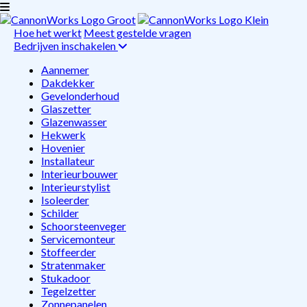
Hoe het werkt
Meest gestelde vragen
Bedrijven inschakelen
Aannemer
Dakdekker
Gevelonderhoud
Glaszetter
Glazenwasser
Hekwerk
Hovenier
Installateur
Interieurbouwer
Interieurstylist
Isoleerder
Schilder
Schoorsteenveger
Servicemonteur
Stoffeerder
Stratenmaker
Stukadoor
Tegelzetter
Zonnepanelen