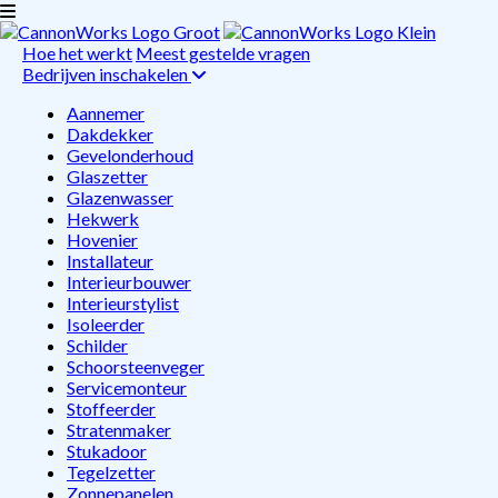
Hoe het werkt
Meest gestelde vragen
Bedrijven inschakelen
Aannemer
Dakdekker
Gevelonderhoud
Glaszetter
Glazenwasser
Hekwerk
Hovenier
Installateur
Interieurbouwer
Interieurstylist
Isoleerder
Schilder
Schoorsteenveger
Servicemonteur
Stoffeerder
Stratenmaker
Stukadoor
Tegelzetter
Zonnepanelen