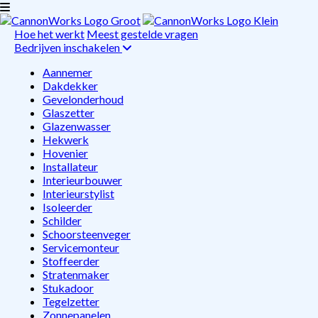
Hoe het werkt
Meest gestelde vragen
Bedrijven inschakelen
Aannemer
Dakdekker
Gevelonderhoud
Glaszetter
Glazenwasser
Hekwerk
Hovenier
Installateur
Interieurbouwer
Interieurstylist
Isoleerder
Schilder
Schoorsteenveger
Servicemonteur
Stoffeerder
Stratenmaker
Stukadoor
Tegelzetter
Zonnepanelen