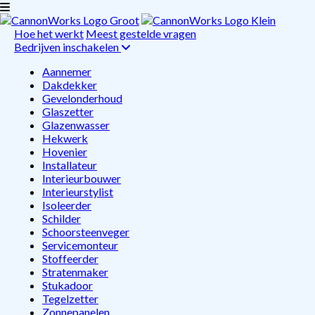
Hoe het werkt
Meest gestelde vragen
Bedrijven inschakelen
Aannemer
Dakdekker
Gevelonderhoud
Glaszetter
Glazenwasser
Hekwerk
Hovenier
Installateur
Interieurbouwer
Interieurstylist
Isoleerder
Schilder
Schoorsteenveger
Servicemonteur
Stoffeerder
Stratenmaker
Stukadoor
Tegelzetter
Zonnepanelen