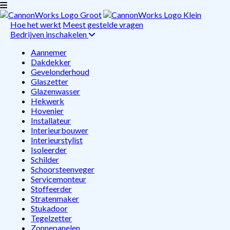
Hoe het werkt
Meest gestelde vragen
Bedrijven inschakelen
Aannemer
Dakdekker
Gevelonderhoud
Glaszetter
Glazenwasser
Hekwerk
Hovenier
Installateur
Interieurbouwer
Interieurstylist
Isoleerder
Schilder
Schoorsteenveger
Servicemonteur
Stoffeerder
Stratenmaker
Stukadoor
Tegelzetter
Zonnepanelen