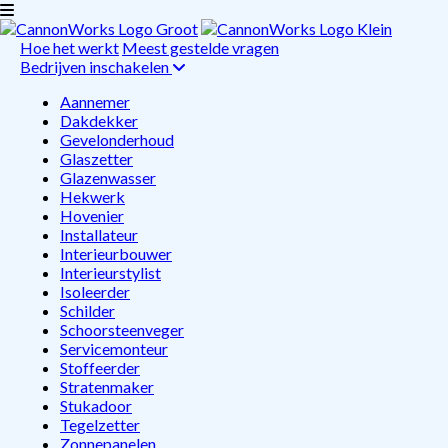
Hoe het werkt
Meest gestelde vragen
Bedrijven inschakelen
Aannemer
Dakdekker
Gevelonderhoud
Glaszetter
Glazenwasser
Hekwerk
Hovenier
Installateur
Interieurbouwer
Interieurstylist
Isoleerder
Schilder
Schoorsteenveger
Servicemonteur
Stoffeerder
Stratenmaker
Stukadoor
Tegelzetter
Zonnepanelen