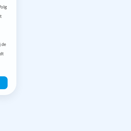
olg
t
j de
dt