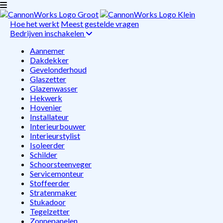
Hoe het werkt
Meest gestelde vragen
Bedrijven inschakelen
Aannemer
Dakdekker
Gevelonderhoud
Glaszetter
Glazenwasser
Hekwerk
Hovenier
Installateur
Interieurbouwer
Interieurstylist
Isoleerder
Schilder
Schoorsteenveger
Servicemonteur
Stoffeerder
Stratenmaker
Stukadoor
Tegelzetter
Zonnepanelen