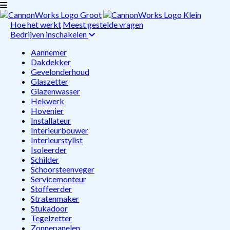
Hoe het werkt
Meest gestelde vragen
Bedrijven inschakelen
Aannemer
Dakdekker
Gevelonderhoud
Glaszetter
Glazenwasser
Hekwerk
Hovenier
Installateur
Interieurbouwer
Interieurstylist
Isoleerder
Schilder
Schoorsteenveger
Servicemonteur
Stoffeerder
Stratenmaker
Stukadoor
Tegelzetter
Zonnepanelen