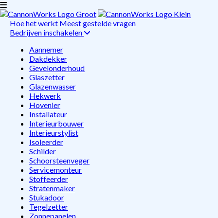
Hoe het werkt
Meest gestelde vragen
Bedrijven inschakelen
Aannemer
Dakdekker
Gevelonderhoud
Glaszetter
Glazenwasser
Hekwerk
Hovenier
Installateur
Interieurbouwer
Interieurstylist
Isoleerder
Schilder
Schoorsteenveger
Servicemonteur
Stoffeerder
Stratenmaker
Stukadoor
Tegelzetter
Zonnepanelen