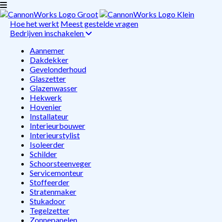
Hoe het werkt
Meest gestelde vragen
Bedrijven inschakelen
Aannemer
Dakdekker
Gevelonderhoud
Glaszetter
Glazenwasser
Hekwerk
Hovenier
Installateur
Interieurbouwer
Interieurstylist
Isoleerder
Schilder
Schoorsteenveger
Servicemonteur
Stoffeerder
Stratenmaker
Stukadoor
Tegelzetter
Zonnepanelen