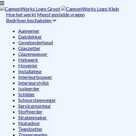
Hoe het werkt
Meest gestelde vragen
Bedrijven inschakelen
Aannemer
Dakdekker
Gevelonderhoud
Glaszetter
Glazenwasser
Hekwerk
Hovenier
Installateur
Interieurbouwer
Interieurstylist
Isoleerder
Schilder
Schoorsteenveger
Servicemonteur
Stoffeerder
Stratenmaker
Stukadoor
Tegelzetter
Zonnepanelen