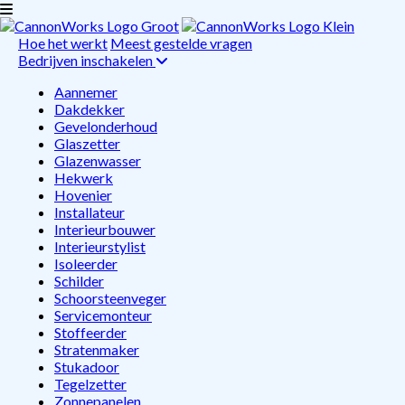
Hoe het werkt
Meest gestelde vragen
Bedrijven inschakelen
Aannemer
Dakdekker
Gevelonderhoud
Glaszetter
Glazenwasser
Hekwerk
Hovenier
Installateur
Interieurbouwer
Interieurstylist
Isoleerder
Schilder
Schoorsteenveger
Servicemonteur
Stoffeerder
Stratenmaker
Stukadoor
Tegelzetter
Zonnepanelen