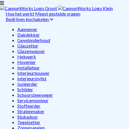
Hoe het werkt
Meest gestelde vragen
Bedrijven inschakelen
Aannemer
Dakdekker
Gevelonderhoud
Glaszetter
Glazenwasser
Hekwerk
Hovenier
Installateur
Interieurbouwer
Interieurstylist
Isoleerder
Schilder
Schoorsteenveger
Servicemonteur
Stoffeerder
Stratenmaker
Stukadoor
Tegelzetter
Zonnepanelen