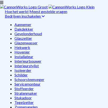
Hoe het werkt
Meest gestelde vragen
Bedrijven inschakelen
Aannemer
Dakdekker
Gevelonderhoud
Glaszetter
Glazenwasser
Hekwerk
Hovenier
Installateur
Interieurbouwer
Interieurstylist
Isoleerder
Schilder
Schoorsteenveger
Servicemonteur
Stoffeerder
Stratenmaker
Stukadoor
Tegelzetter
Zonnepanelen