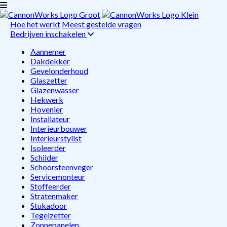
Hoe het werkt
Meest gestelde vragen
Bedrijven inschakelen
Aannemer
Dakdekker
Gevelonderhoud
Glaszetter
Glazenwasser
Hekwerk
Hovenier
Installateur
Interieurbouwer
Interieurstylist
Isoleerder
Schilder
Schoorsteenveger
Servicemonteur
Stoffeerder
Stratenmaker
Stukadoor
Tegelzetter
Zonnepanelen