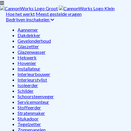
Hoe het werkt
Meest gestelde vragen
Bedrijven inschakelen
Aannemer
Dakdekker
Gevelonderhoud
Glaszetter
Glazenwasser
Hekwerk
Hovenier
Installateur
Interieurbouwer
Interieurstylist
Isoleerder
Schilder
Schoorsteenveger
Servicemonteur
Stoffeerder
Stratenmaker
Stukadoor
Tegelzetter
Zonnepanelen