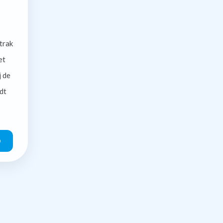
trak
et
j de
dt
O