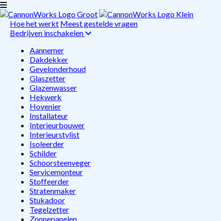
Hoe het werkt
Meest gestelde vragen
Bedrijven inschakelen
Aannemer
Dakdekker
Gevelonderhoud
Glaszetter
Glazenwasser
Hekwerk
Hovenier
Installateur
Interieurbouwer
Interieurstylist
Isoleerder
Schilder
Schoorsteenveger
Servicemonteur
Stoffeerder
Stratenmaker
Stukadoor
Tegelzetter
Zonnepanelen