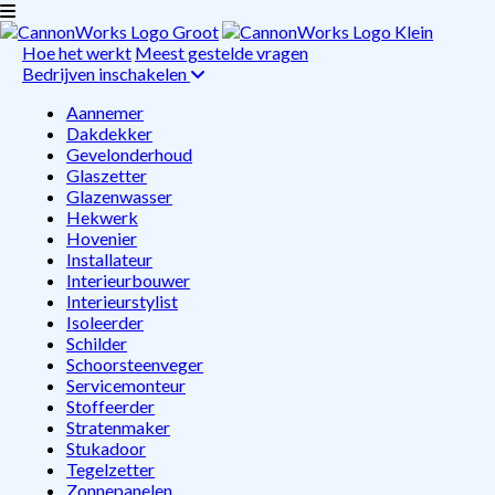
Hoe het werkt
Meest gestelde vragen
Bedrijven inschakelen
Aannemer
Dakdekker
Gevelonderhoud
Glaszetter
Glazenwasser
Hekwerk
Hovenier
Installateur
Interieurbouwer
Interieurstylist
Isoleerder
Schilder
Schoorsteenveger
Servicemonteur
Stoffeerder
Stratenmaker
Stukadoor
Tegelzetter
Zonnepanelen