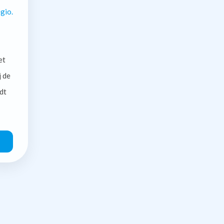
gio.
et
j de
dt