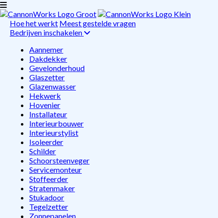
Hoe het werkt
Meest gestelde vragen
Bedrijven inschakelen
Aannemer
Dakdekker
Gevelonderhoud
Glaszetter
Glazenwasser
Hekwerk
Hovenier
Installateur
Interieurbouwer
Interieurstylist
Isoleerder
Schilder
Schoorsteenveger
Servicemonteur
Stoffeerder
Stratenmaker
Stukadoor
Tegelzetter
Zonnepanelen