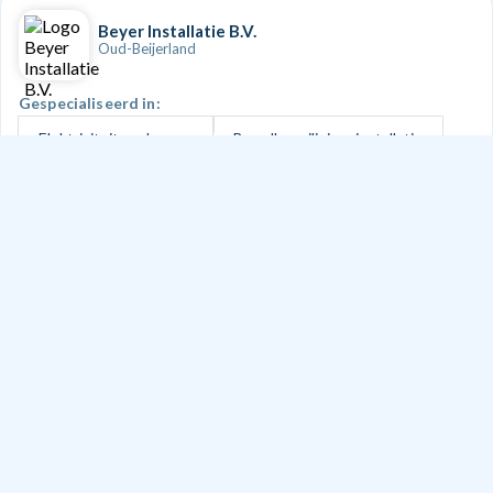
Beyer Installatie B.V.
Oud-Beijerland
Gespecialiseerd in:
Elektriciteit aanleggen
Brandbeveiligingsinstallatie
Alarminstallatie
Verlichting
CV installatie
+3
Doe een aanvraag
RV Elektro techniek
Oud-Beijerland
Gespecialiseerd in:
Elektriciteit aanleggen
Verlichting
Zonnepanelen