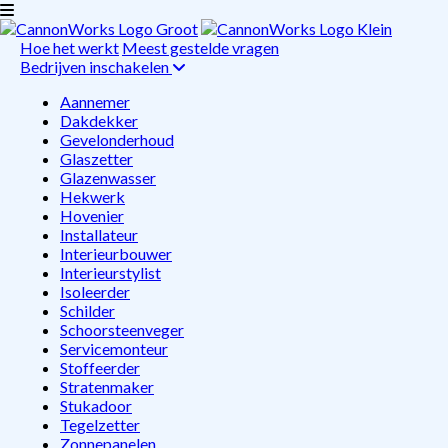
Hoe het werkt
Meest gestelde vragen
Bedrijven inschakelen
Aannemer
Dakdekker
Gevelonderhoud
Glaszetter
Glazenwasser
Hekwerk
Hovenier
Installateur
Interieurbouwer
Interieurstylist
Isoleerder
Schilder
Schoorsteenveger
Servicemonteur
Stoffeerder
Stratenmaker
Stukadoor
Tegelzetter
Zonnepanelen