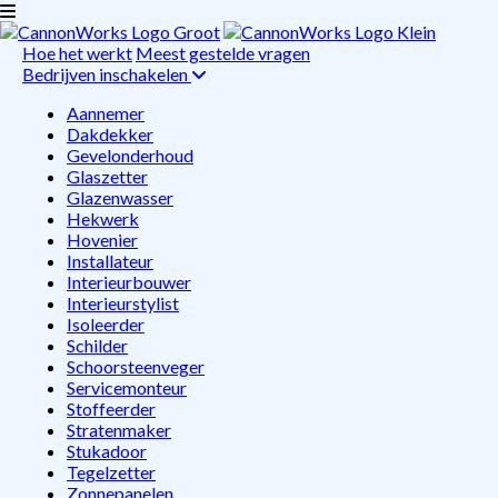
Hoe het werkt
Meest gestelde vragen
Bedrijven inschakelen
Aannemer
Dakdekker
Gevelonderhoud
Glaszetter
Glazenwasser
Hekwerk
Hovenier
Installateur
Interieurbouwer
Interieurstylist
Isoleerder
Schilder
Schoorsteenveger
Servicemonteur
Stoffeerder
Stratenmaker
Stukadoor
Tegelzetter
Zonnepanelen