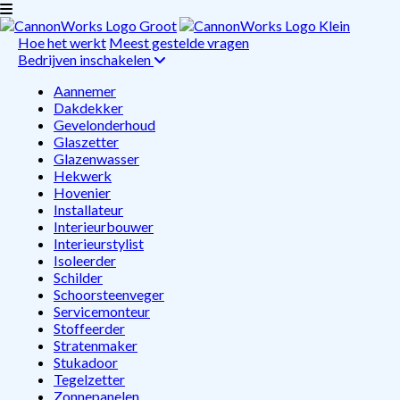
Hoe het werkt
Meest gestelde vragen
Bedrijven inschakelen
Aannemer
Dakdekker
Gevelonderhoud
Glaszetter
Glazenwasser
Hekwerk
Hovenier
Installateur
Interieurbouwer
Interieurstylist
Isoleerder
Schilder
Schoorsteenveger
Servicemonteur
Stoffeerder
Stratenmaker
Stukadoor
Tegelzetter
Zonnepanelen