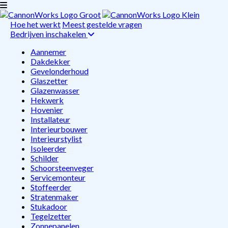
Hoe het werkt
Meest gestelde vragen
Bedrijven inschakelen
Aannemer
Dakdekker
Gevelonderhoud
Glaszetter
Glazenwasser
Hekwerk
Hovenier
Installateur
Interieurbouwer
Interieurstylist
Isoleerder
Schilder
Schoorsteenveger
Servicemonteur
Stoffeerder
Stratenmaker
Stukadoor
Tegelzetter
Zonnepanelen