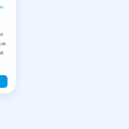
io.
et
j de
dt