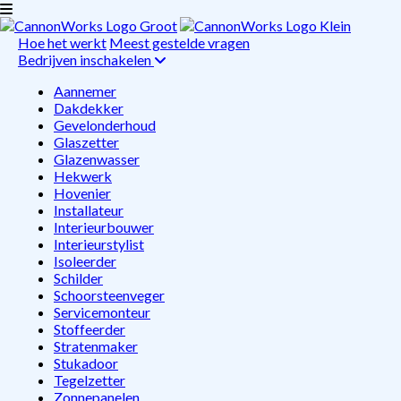
Hoe het werkt
Meest gestelde vragen
Bedrijven inschakelen
Aannemer
Dakdekker
Gevelonderhoud
Glaszetter
Glazenwasser
Hekwerk
Hovenier
Installateur
Interieurbouwer
Interieurstylist
Isoleerder
Schilder
Schoorsteenveger
Servicemonteur
Stoffeerder
Stratenmaker
Stukadoor
Tegelzetter
Zonnepanelen