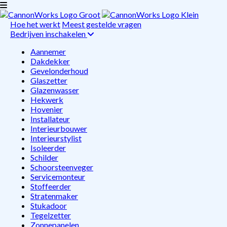
Hoe het werkt
Meest gestelde vragen
Bedrijven inschakelen
Aannemer
Dakdekker
Gevelonderhoud
Glaszetter
Glazenwasser
Hekwerk
Hovenier
Installateur
Interieurbouwer
Interieurstylist
Isoleerder
Schilder
Schoorsteenveger
Servicemonteur
Stoffeerder
Stratenmaker
Stukadoor
Tegelzetter
Zonnepanelen