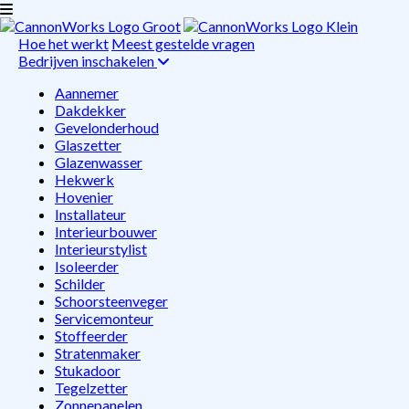
Hoe het werkt
Meest gestelde vragen
Bedrijven inschakelen
Aannemer
Dakdekker
Gevelonderhoud
Glaszetter
Glazenwasser
Hekwerk
Hovenier
Installateur
Interieurbouwer
Interieurstylist
Isoleerder
Schilder
Schoorsteenveger
Servicemonteur
Stoffeerder
Stratenmaker
Stukadoor
Tegelzetter
Zonnepanelen