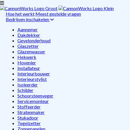
Hoe het werkt
Meest gestelde vragen
Bedrijven inschakelen
Aannemer
Dakdekker
Gevelonderhoud
Glaszetter
Glazenwasser
Hekwerk
Hovenier
Installateur
Interieurbouwer
Interieurstylist
Isoleerder
Schilder
Schoorsteenveger
Servicemonteur
Stoffeerder
Stratenmaker
Stukadoor
Tegelzetter
Zonnepanelen