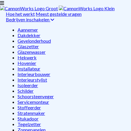
Hoe het werkt
Meest gestelde vragen
Bedrijven inschakelen
Aannemer
Dakdekker
Gevelonderhoud
Glaszetter
Glazenwasser
Hekwerk
Hovenier
Installateur
Interieurbouwer
Interieurstylist
Isoleerder
Schilder
Schoorsteenveger
Servicemonteur
Stoffeerder
Stratenmaker
Stukadoor
Tegelzetter
Zonnepanelen