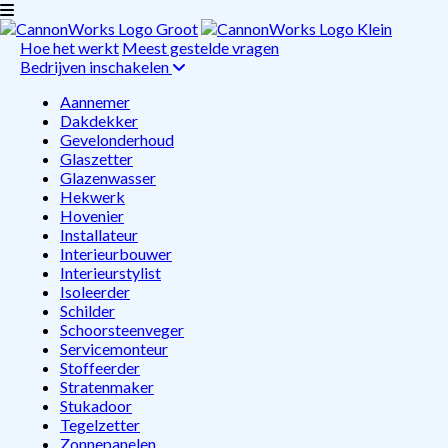
Hoe het werkt
Meest gestelde vragen
Bedrijven inschakelen
Aannemer
Dakdekker
Gevelonderhoud
Glaszetter
Glazenwasser
Hekwerk
Hovenier
Installateur
Interieurbouwer
Interieurstylist
Isoleerder
Schilder
Schoorsteenveger
Servicemonteur
Stoffeerder
Stratenmaker
Stukadoor
Tegelzetter
Zonnepanelen