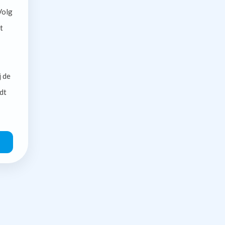
olg
t
j de
dt