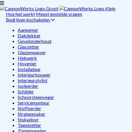
Hoe het werkt
Meest gestelde vragen
Bedrijven inschakelen
Aannemer
Dakdekker
Gevelonderhoud
Glaszetter
Glazenwasser
Hekwerk
Hovenier
Installateur
Interieurbouwer
Interieurstylist
Isoleerder
Schilder
Schoorsteenveger
Servicemonteur
Stoffeerder
Stratenmaker
Stukadoor
Tegelzetter
Zonnepanelen