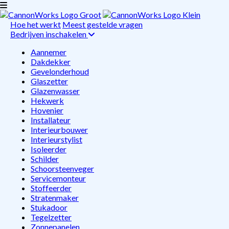
Hoe het werkt
Meest gestelde vragen
Bedrijven inschakelen
Aannemer
Dakdekker
Gevelonderhoud
Glaszetter
Glazenwasser
Hekwerk
Hovenier
Installateur
Interieurbouwer
Interieurstylist
Isoleerder
Schilder
Schoorsteenveger
Servicemonteur
Stoffeerder
Stratenmaker
Stukadoor
Tegelzetter
Zonnepanelen