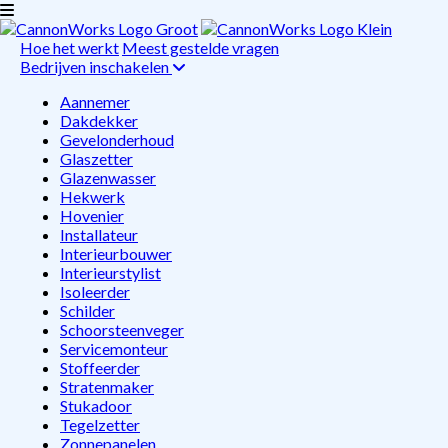
Hoe het werkt
Meest gestelde vragen
Bedrijven inschakelen
Aannemer
Dakdekker
Gevelonderhoud
Glaszetter
Glazenwasser
Hekwerk
Hovenier
Installateur
Interieurbouwer
Interieurstylist
Isoleerder
Schilder
Schoorsteenveger
Servicemonteur
Stoffeerder
Stratenmaker
Stukadoor
Tegelzetter
Zonnepanelen