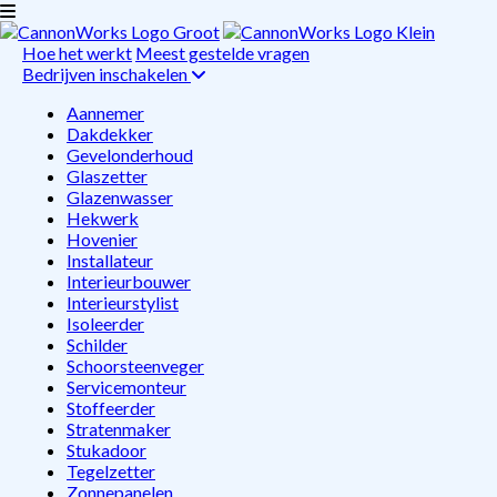
Hoe het werkt
Meest gestelde vragen
Bedrijven inschakelen
Aannemer
Dakdekker
Gevelonderhoud
Glaszetter
Glazenwasser
Hekwerk
Hovenier
Installateur
Interieurbouwer
Interieurstylist
Isoleerder
Schilder
Schoorsteenveger
Servicemonteur
Stoffeerder
Stratenmaker
Stukadoor
Tegelzetter
Zonnepanelen