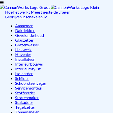
Hoe het werkt
Meest gestelde vragen
Bedrijven inschakelen
Aannemer
Dakdekker
Gevelonderhoud
Glaszetter
Glazenwasser
Hekwerk
Hovenier
Installateur
Interieurbouwer
Interieurstylist
Isoleerder
Schilder
Schoorsteenveger
Servicemonteur
Stoffeerder
Stratenmaker
Stukadoor
Tegelzetter
Zonnepanelen