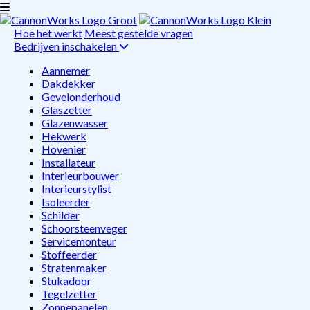
Hoe het werkt
Meest gestelde vragen
Bedrijven inschakelen
Aannemer
Dakdekker
Gevelonderhoud
Glaszetter
Glazenwasser
Hekwerk
Hovenier
Installateur
Interieurbouwer
Interieurstylist
Isoleerder
Schilder
Schoorsteenveger
Servicemonteur
Stoffeerder
Stratenmaker
Stukadoor
Tegelzetter
Zonnepanelen