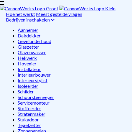
Hoe het werkt
Meest gestelde vragen
Bedrijven inschakelen
Aannemer
Dakdekker
Gevelonderhoud
Glaszetter
Glazenwasser
Hekwerk
Hovenier
Installateur
Interieurbouwer
Interieurstylist
Isoleerder
Schilder
Schoorsteenveger
Servicemonteur
Stoffeerder
Stratenmaker
Stukadoor
Tegelzetter
Zonnepanelen