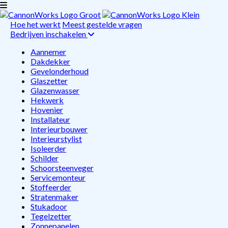
Hoe het werkt
Meest gestelde vragen
Bedrijven inschakelen
Aannemer
Dakdekker
Gevelonderhoud
Glaszetter
Glazenwasser
Hekwerk
Hovenier
Installateur
Interieurbouwer
Interieurstylist
Isoleerder
Schilder
Schoorsteenveger
Servicemonteur
Stoffeerder
Stratenmaker
Stukadoor
Tegelzetter
Zonnepanelen